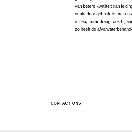
van betere kwaliteit dan leidin
denkt door gebruik te maken v
milieu, maar draagt ook bij aa
zo heeft de afvalwaterbehande
erust contact met ons op om de mogelijk
passelijke afvalwaterchemicaliën te bespre
CONTACT ONS