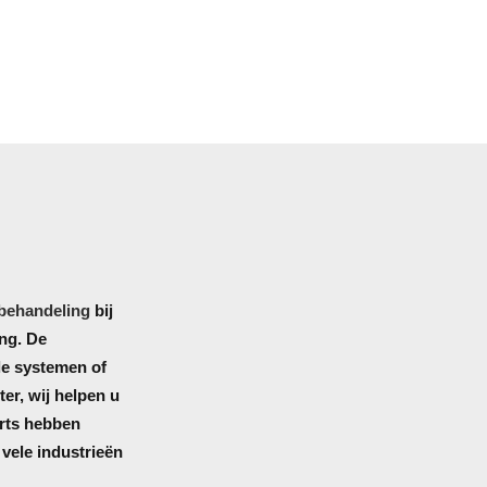
rbehandeling
bij
ing. De
le systemen of
iter, wij helpen u
erts hebben
vele industrieën