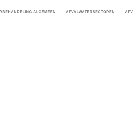
RBEHANDELING ALGEMEEN
AFVALWATERSECTOREN
AFV
ound oplossingen
alwaterproblema