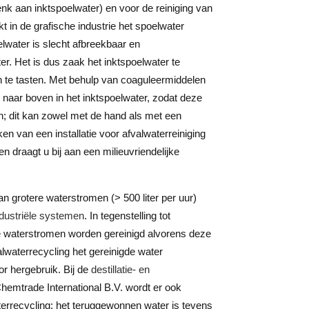
denk aan inktspoelwater) en voor de reiniging van
kt in de grafische industrie het spoelwater
oelwater is slecht afbreekbaar en
er. Het is dus zaak het inktspoelwater te
an te tasten. Met behulp van coaguleermiddelen
naar boven in het inktspoelwater, zodat deze
jn; dit kan zowel met de hand als met een
n van een installatie voor afvalwaterreiniging
n draagt u bij aan een milieuvriendelijke
n grotere waterstromen (> 500 liter per uur)
ndustriële systemen
. In tegenstelling tot
de waterstromen worden gereinigd alvorens deze
alwaterrecycling het gereinigde water
r hergebruik. Bij de
destillatie- en
hemtrade International B.V. wordt er ook
errecycling; het teruggewonnen water is tevens