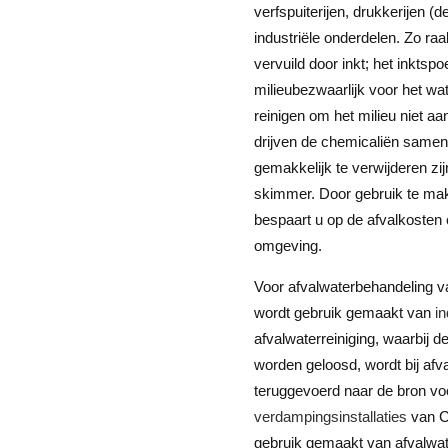
verfspuiterijen, drukkerijen (
industriële onderdelen. Zo raa
vervuild door inkt; het inktsp
milieubezwaarlijk voor het wat
reinigen om het milieu niet a
drijven de chemicaliën samen 
gemakkelijk te verwijderen zi
skimmer. Door gebruik te make
bespaart u op de afvalkosten e
omgeving.
Voor afvalwaterbehandeling va
wordt gebruik gemaakt van
i
afvalwaterreiniging, waarbij 
worden geloosd, wordt bij afv
teruggevoerd naar de bron voo
verdampingsinstallaties
van C
gebruik gemaakt van afvalwat