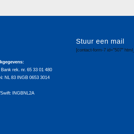
Stuur een mail
[contact-form-7 id=”507″ htm
kgegevens:
Bank rek. nr. 65 33 01 480
N: NL 83 INGB 0653 3014
/Swift: INGBNL2A