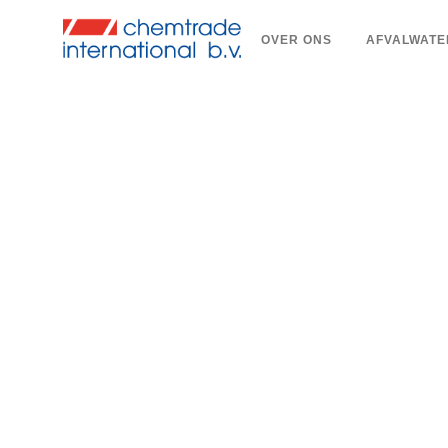
OVER ONS
AFVALWATE
Allr
afv