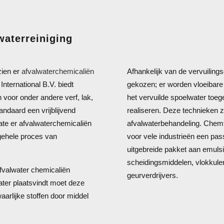
waterreiniging
zien er
afvalwaterchemicaliën
Afhankelijk van de vervuiling
International B.V. biedt
gekozen; er worden vloeibare
 voor onder andere verf, lak,
het vervuilde spoelwater toeg
andaard een vrijblijvend
realiseren. Deze technieken 
te er afvalwaterchemicaliën
afvalwaterbehandeling. Chemtr
 gehele proces van
voor vele industrieën een pas
uitgebreide pakket aan emulsi
scheidingsmiddelen, vlokkule
fvalwater chemicaliën
geurverdrijvers.
ater plaatsvindt moet deze
arlijke stoffen door middel